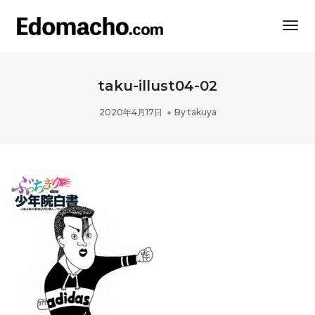
Togg
Navi
taku-illust04-02
2020年4月17日
By
takuya