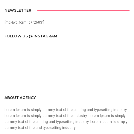
NEWSLETTER
[mc4wp_form id="2603"]
FOLLOW US @ INSTAGRAM
Call us 123-456-7890
no-reply@domain.com
ABOUT AGENCY
Lorem Ipsum is simply dummy text of the printing and typesetting industry.
Lorem Ipsum is simply dummy text of the industry. Lorem Ipsum is simply
dummy text of the printing and typesetting industry. Lorem Ipsum is simply
dummy text of the and typesetting industry.