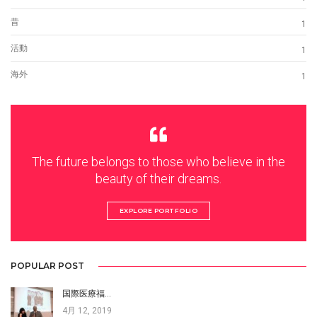
昔
1
活動
1
海外
1
The future belongs to those who believe in the
beauty of their dreams.
EXPLORE PORTFOLIO
POPULAR POST
国際医療福…
4月 12, 2019