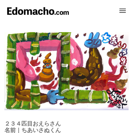
Togg
Navi
２３４匹目おえらさん
名前｜ちあいさぬくん