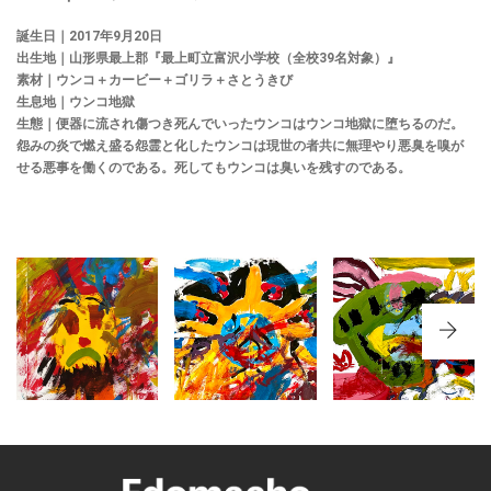
誕生日｜
2017
年
9
月
20
日
出生地｜山形県最上郡『最上町立富沢小学校（全校
39
名対象）』
素材｜ウンコ＋カービー＋ゴリラ＋さとうきび
生息地｜ウンコ地獄
生態｜便器に流され傷つき死んでいったウンコはウンコ地獄に堕ちるのだ。
怨みの炎で燃え盛る怨霊と化したウンコは現世の者共に無理やり悪臭を嗅が
せる悪事を働くのである。死してもウンコは臭いを残すのである。
NO.344 福
NO.372 山
NO.346 福
島県郡山市
形県酒田市
島県郡山市
『湖南小中
『八幡小学
『須賀川
学校』全校
校（全校生
TETTE 絵
生徒83名対
徒98名対
本ワールド
象
象）』
INふくしま
2024』
PICTURE
PICTURE
BOOK
BOOK
PICTURE
BOOK