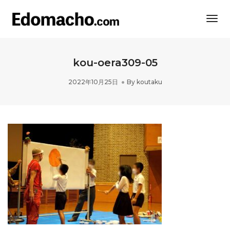
Togg
Navi
kou-oera309-05
2022年10月25日
By
koutaku