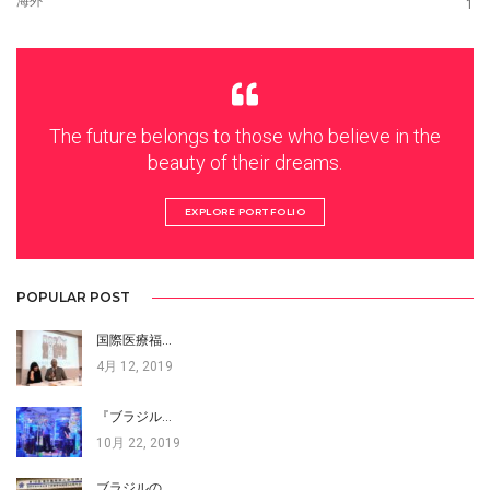
海外
1
The future belongs to those who believe in the
beauty of their dreams.
EXPLORE PORTFOLIO
POPULAR POST
国際医療福…
4月 12, 2019
『ブラジル…
10月 22, 2019
ブラジルの…