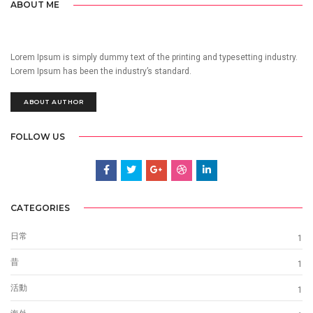
ABOUT ME
Lorem Ipsum is simply dummy text of the printing and typesetting industry.
Lorem Ipsum has been the industry’s standard.
ABOUT AUTHOR
FOLLOW US
CATEGORIES
日常
1
昔
1
活動
1