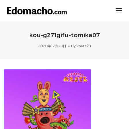
Togg
Navi
kou-g271gifu-tomika07
2020年12月28日
By
koutaku