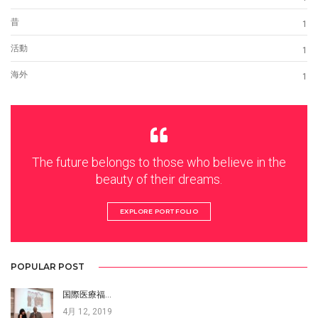
昔
1
活動
1
海外
1
The future belongs to those who believe in the
beauty of their dreams.
EXPLORE PORTFOLIO
POPULAR POST
国際医療福…
4月 12, 2019