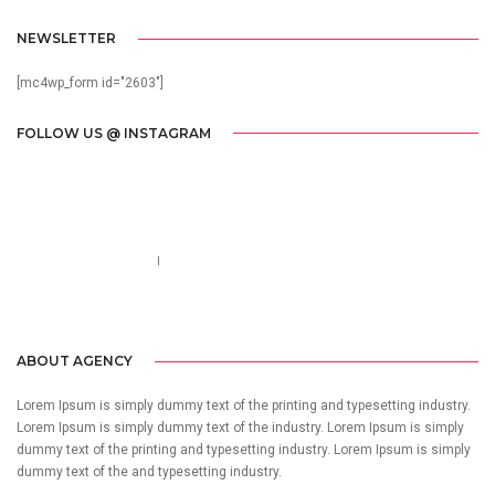
NEWSLETTER
[mc4wp_form id="2603"]
FOLLOW US @ INSTAGRAM
Call us 123-456-7890
no-reply@domain.com
ABOUT AGENCY
Lorem Ipsum is simply dummy text of the printing and typesetting industry.
Lorem Ipsum is simply dummy text of the industry. Lorem Ipsum is simply
dummy text of the printing and typesetting industry. Lorem Ipsum is simply
dummy text of the and typesetting industry.