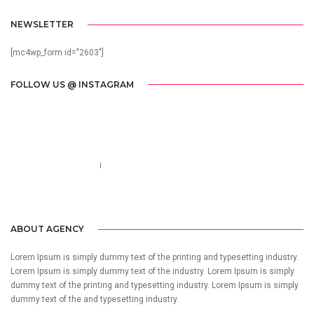
NEWSLETTER
[mc4wp_form id="2603"]
FOLLOW US @ INSTAGRAM
Call us 123-456-7890
no-reply@domain.com
ABOUT AGENCY
Lorem Ipsum is simply dummy text of the printing and typesetting industry.
Lorem Ipsum is simply dummy text of the industry. Lorem Ipsum is simply
dummy text of the printing and typesetting industry. Lorem Ipsum is simply
dummy text of the and typesetting industry.