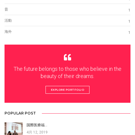
昔
1
活動
1
海外
1
The future belongs to those who believe in the
beauty of their dreams.
EXPLORE PORTFOLIO
POPULAR POST
国際医療福…
4月 12, 2019