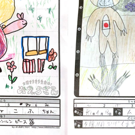
『12才と10才（徳島県）×2』
PICTURE BOOK