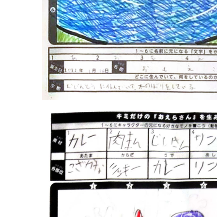
『９才と６才（福岡県）×2』
PICTURE BOOK