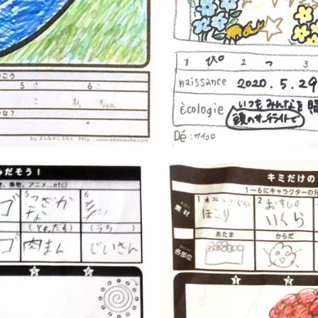
『FR／夫婦でやりました×2』
PICTURE BOOK