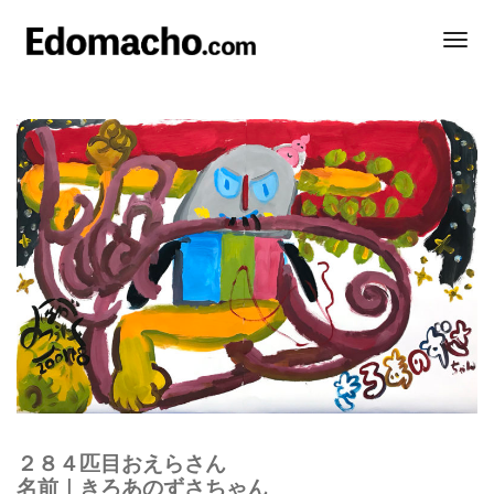
Togg
Navi
２８４
匹目おえらさん
名前｜きろあのずさちゃん