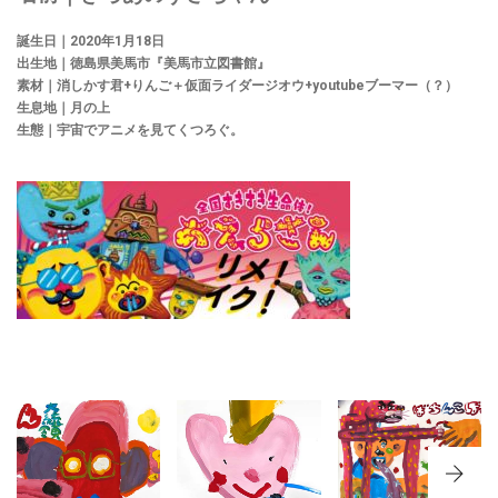
誕生日｜
2020
年
1
月
18
日
出生地｜徳島県美馬市『美馬市立図書館』
素材｜消しかす君
+
りんご＋仮面ライダージオウ
+youtube
ブーマー（？）
生息地｜月の上
生態｜宇宙でアニメを見てくつろぐ。
NO.305 徳
NO.306 徳
NO.216 徳
島県『吉野
島県『鴨島
島県鳴門市
川市立西麻
図書館』
大麻町『 坂