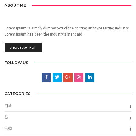
ABOUT ME
Lorem Ipsum is simply dummy text of the printing and typesetting industry.
Lorem Ipsum has been the industry’s standard.
ABOUT AUTHOR
FOLLOW US
CATEGORIES
日常
1
昔
1
活動
1