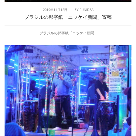
2019年11月12日
|
BY
FUNIDEA
ブラジルの邦字紙「ニッケイ新聞」寄稿
ブラジルの邦字紙「ニッケイ新聞...