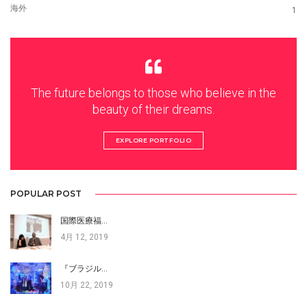
海外
1
The future belongs to those who believe in the
beauty of their dreams.
EXPLORE PORTFOLIO
POPULAR POST
国際医療福…
4月 12, 2019
『ブラジル…
10月 22, 2019