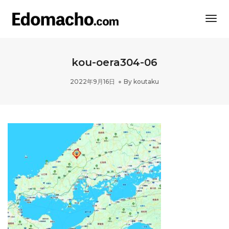
Togg
Navi
kou-oera304-06
2022年9月16日
By
koutaku