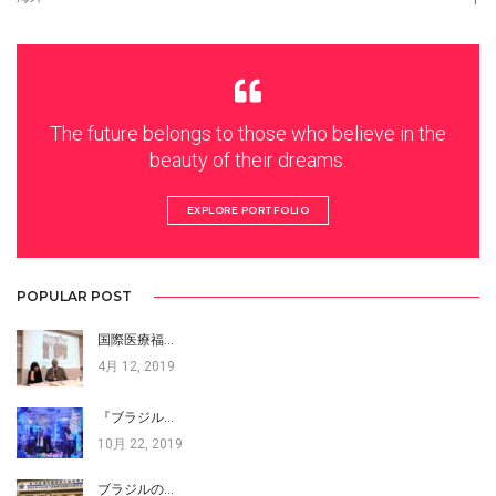
The future belongs to those who believe in the
beauty of their dreams.
EXPLORE PORTFOLIO
POPULAR POST
国際医療福…
4月 12, 2019
『ブラジル…
10月 22, 2019
ブラジルの…