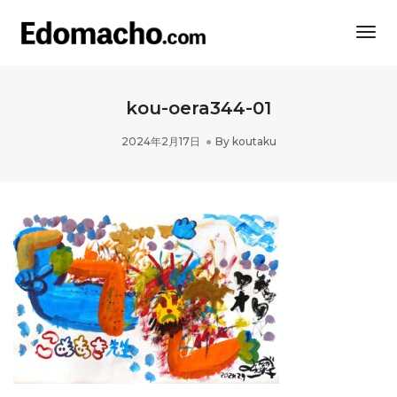
Togg
Navi
kou-oera344-01
2024年2月17日
By
koutaku