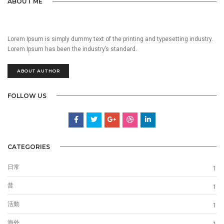
ABOUT ME
Lorem Ipsum is simply dummy text of the printing and typesetting industry.
Lorem Ipsum has been the industry’s standard.
ABOUT AUTHOR
FOLLOW US
CATEGORIES
日常
1
昔
1
活動
1
海外
1