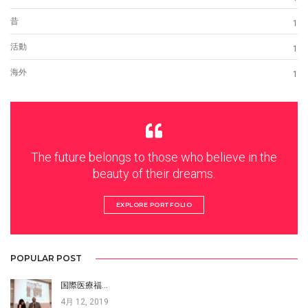
昔
1
活動
1
海外
1
The future belongs to those who believe in the
beauty of their dreams.
EXPLORE PORTFOLIO
POPULAR POST
国際医療福…
4月 12, 2019