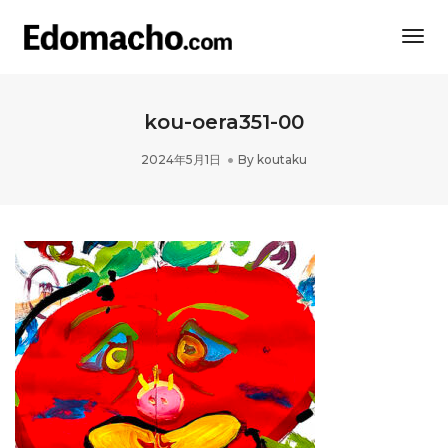
Togg
Navi
kou-oera351-00
2024年5月1日
By
koutaku