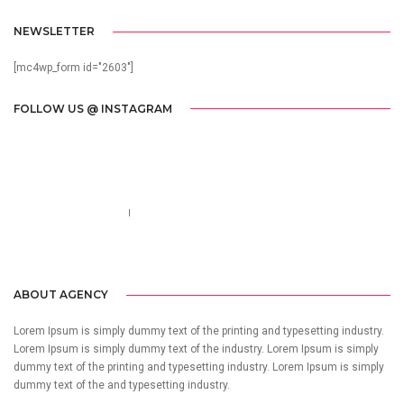
NEWSLETTER
[mc4wp_form id="2603"]
FOLLOW US @ INSTAGRAM
Call us 123-456-7890
no-reply@domain.com
ABOUT AGENCY
Lorem Ipsum is simply dummy text of the printing and typesetting industry.
Lorem Ipsum is simply dummy text of the industry. Lorem Ipsum is simply
dummy text of the printing and typesetting industry. Lorem Ipsum is simply
dummy text of the and typesetting industry.