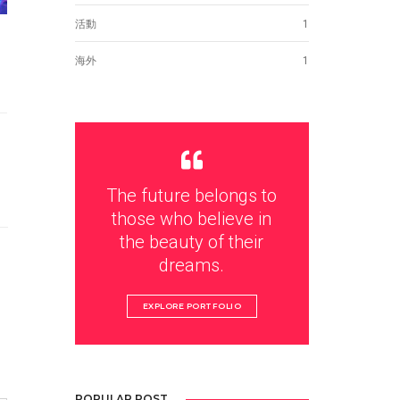
活動
1
海外
1
タ
The future belongs to
those who believe in
the beauty of their
dreams.
EXPLORE PORTFOLIO
POPULAR POST