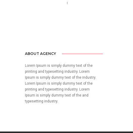
Call us 123-456-7890
no-reply@domain.com
ABOUT AGENCY
Lorem Ipsum is simply dummy text of the
printing and typesetting industry. Lorem
Ipsum is simply dummy text of the industry.
Lorem Ipsum is simply dummy text of the
printing and typesetting industry. Lorem
Ipsum is simply dummy text of the and
typesetting industry.