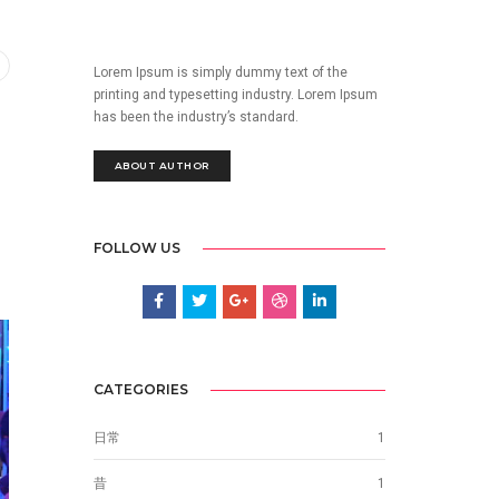
Lorem Ipsum is simply dummy text of the
printing and typesetting industry. Lorem Ipsum
has been the industry’s standard.
ABOUT AUTHOR
FOLLOW US
CATEGORIES
日常
1
昔
1