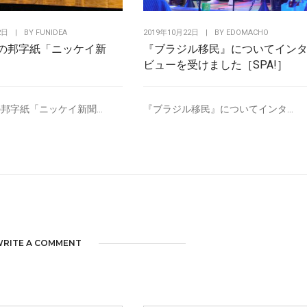
2日
|
BY
FUNIDEA
2019年10月22日
|
BY
EDOMACHO
の邦字紙「ニッケイ新
『ブラジル移民』についてイン
ビューを受けました［SPA!］
邦字紙「ニッケイ新聞...
『ブラジル移民』についてインタ...
RITE A COMMENT