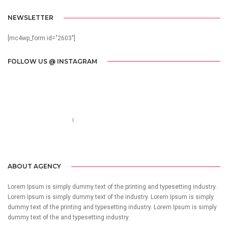
NEWSLETTER
[mc4wp_form id="2603"]
FOLLOW US @ INSTAGRAM
Call us 123-456-7890
no-reply@domain.com
ABOUT AGENCY
Lorem Ipsum is simply dummy text of the printing and typesetting industry.
Lorem Ipsum is simply dummy text of the industry. Lorem Ipsum is simply
dummy text of the printing and typesetting industry. Lorem Ipsum is simply
dummy text of the and typesetting industry.