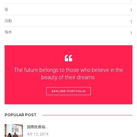
昔
1
活動
1
海外
1
The future belongs to those who believe in the
beauty of their dreams.
EXPLORE PORTFOLIO
POPULAR POST
国際医療福…
4月 12, 2019