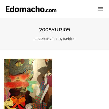
Togg
Navi
2008YURI09
2020年1月7日
By
funidea