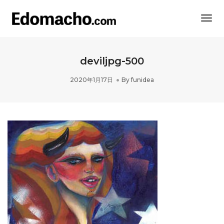
Togg
Navi
deviljpg-500
2020年1月17日
By
funidea