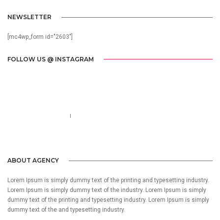
NEWSLETTER
[mc4wp_form id="2603"]
FOLLOW US @ INSTAGRAM
Call us 123-456-7890
no-reply@domain.com
ABOUT AGENCY
Lorem Ipsum is simply dummy text of the printing and typesetting industry.
Lorem Ipsum is simply dummy text of the industry. Lorem Ipsum is simply
dummy text of the printing and typesetting industry. Lorem Ipsum is simply
dummy text of the and typesetting industry.