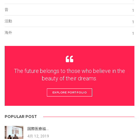
昔
1
活動
1
海外
1
The future belongs to those who believe in the
beauty of their dreams.
EXPLORE PORTFOLIO
POPULAR POST
国際医療福…
4月 12, 2019