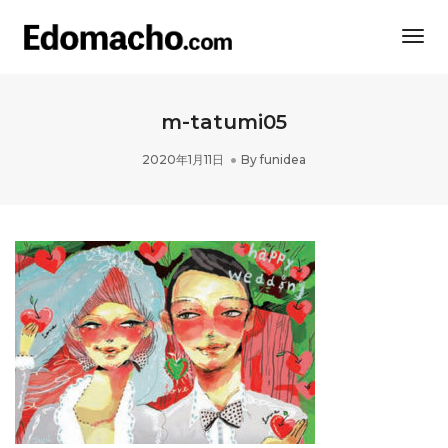
Togg
Navi
m-tatumi05
2020年1月11日
By
funidea