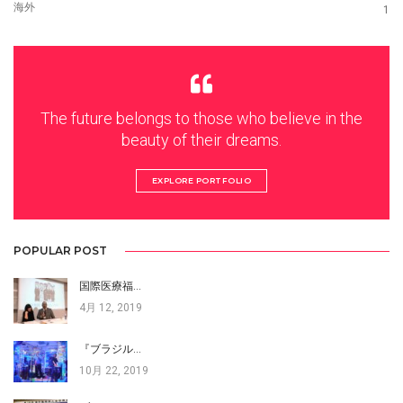
海外
1
The future belongs to those who believe in the
beauty of their dreams.
EXPLORE PORTFOLIO
POPULAR POST
国際医療福…
4月 12, 2019
『ブラジル…
10月 22, 2019