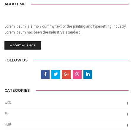
ABOUT ME
Lorem Ipsum is simply dummy text of the printing and typesetting industry.
Lorem Ipsum has been the industry’s standard.
ABOUT AUTHOR
FOLLOW US
CATEGORIES
日常
1
昔
1
活動
1