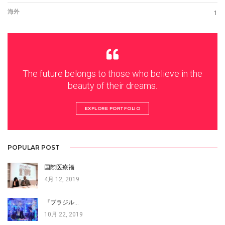
海外
1
The future belongs to those who believe in the
beauty of their dreams.
EXPLORE PORTFOLIO
POPULAR POST
国際医療福…
4月 12, 2019
『ブラジル…
10月 22, 2019