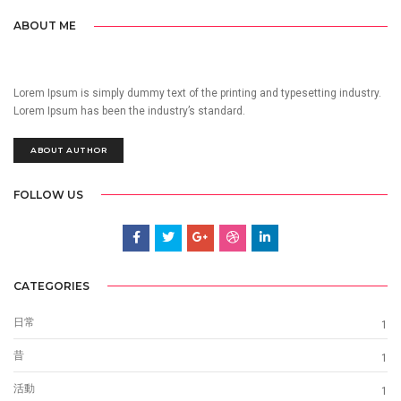
ABOUT ME
Lorem Ipsum is simply dummy text of the printing and typesetting industry.
Lorem Ipsum has been the industry’s standard.
ABOUT AUTHOR
FOLLOW US
CATEGORIES
日常
1
昔
1
活動
1