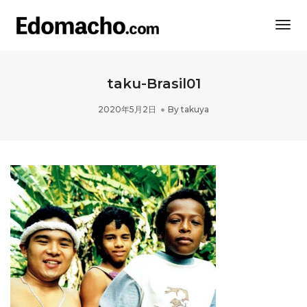
Togg
Navi
taku-Brasil01
2020年5月2日
By
takuya