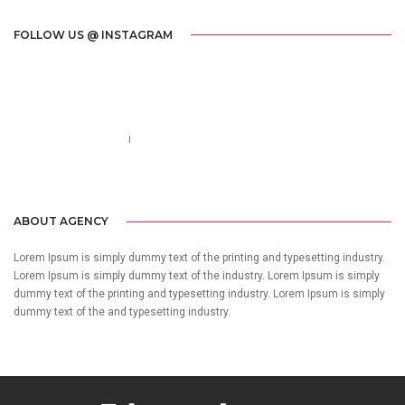
FOLLOW US @ INSTAGRAM
Call us 123-456-7890
no-reply@domain.com
ABOUT AGENCY
Lorem Ipsum is simply dummy text of the printing and typesetting industry.
Lorem Ipsum is simply dummy text of the industry. Lorem Ipsum is simply
dummy text of the printing and typesetting industry. Lorem Ipsum is simply
dummy text of the and typesetting industry.