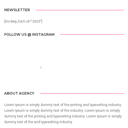
NEWSLETTER
[mc4wp_form id="2603"]
FOLLOW US @ INSTAGRAM
Call us 123-456-7890
no-reply@domain.com
ABOUT AGENCY
Lorem Ipsum is simply dummy text of the printing and typesetting industry.
Lorem Ipsum is simply dummy text of the industry. Lorem Ipsum is simply
dummy text of the printing and typesetting industry. Lorem Ipsum is simply
dummy text of the and typesetting industry.