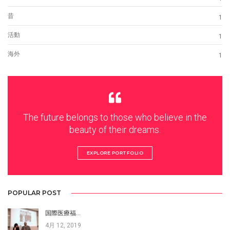
昔
1
活動
1
海外
1
The future belongs to those who believe in the
beauty of their dreams.
EXPLORE PORTFOLIO
POPULAR POST
国際医療福…
4月 12, 2019