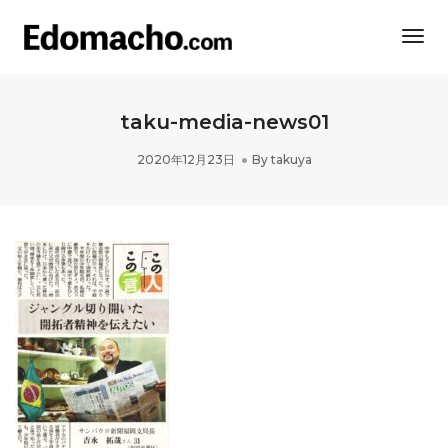
Togg
Navi
taku-media-news01
2020年12月23日
By
takuya