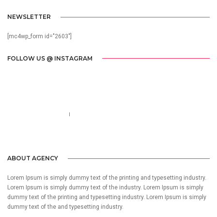
NEWSLETTER
[mc4wp_form id="2603"]
FOLLOW US @ INSTAGRAM
Call us 123-456-7890
no-reply@domain.com
ABOUT AGENCY
Lorem Ipsum is simply dummy text of the printing and typesetting industry.
Lorem Ipsum is simply dummy text of the industry. Lorem Ipsum is simply
dummy text of the printing and typesetting industry. Lorem Ipsum is simply
dummy text of the and typesetting industry.