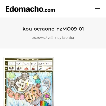
Togg
Navi
kou-oeraone-nzMO09-01
2020年4月21日
By
koutaku