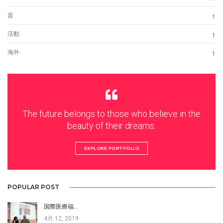
昔
1
活動
1
海外
1
The future belongs to those who believe in the
beauty of their dreams.
EXPLORE PORTFOLIO
POPULAR POST
国際医療福…
4月 12, 2019