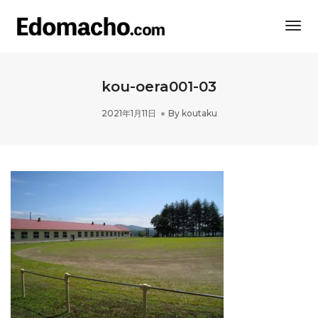
Togg
Navi
kou-oera001-03
2021年1月11日
By
koutaku