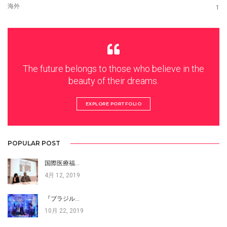
海外
1
The future belongs to those who believe in the
beauty of their dreams.
EXPLORE PORTFOLIO
POPULAR POST
国際医療福…
4月 12, 2019
『ブラジル…
10月 22, 2019