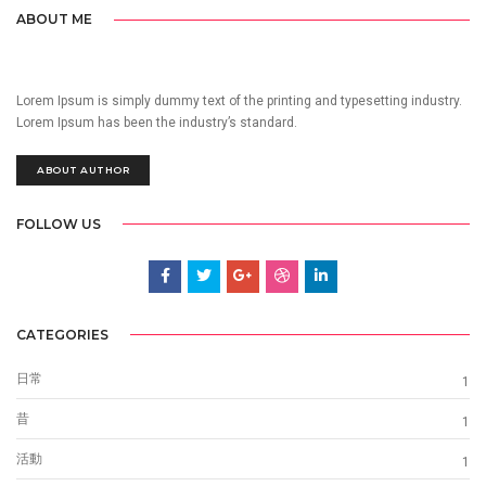
ABOUT ME
Lorem Ipsum is simply dummy text of the printing and typesetting industry.
Lorem Ipsum has been the industry’s standard.
ABOUT AUTHOR
FOLLOW US
CATEGORIES
日常
1
昔
1
活動
1