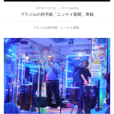
2019年11月12日
|
BY
FUNIDEA
ブラジルの邦字紙「ニッケイ新聞」寄稿
ブラジルの邦字紙「ニッケイ新聞...