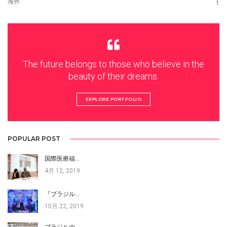
海外
1
The future belongs to those who believe in the
beauty of their dreams.
EXPLORE PORTFOLIO
POPULAR POST
国際医療福…
4月 12, 2019
『ブラジル…
10月 22, 2019