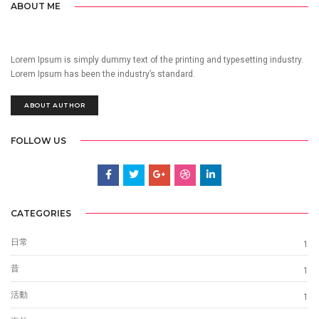
ABOUT ME
Lorem Ipsum is simply dummy text of the printing and typesetting industry.
Lorem Ipsum has been the industry’s standard.
ABOUT AUTHOR
FOLLOW US
CATEGORIES
日常
1
昔
1
活動
1