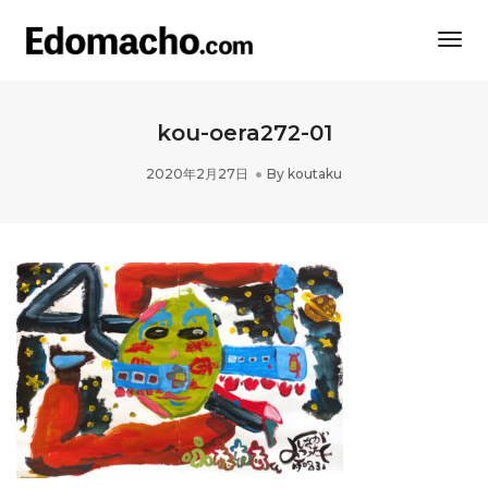
Togg
Navi
kou-oera272-01
2020年2月27日
By
koutaku