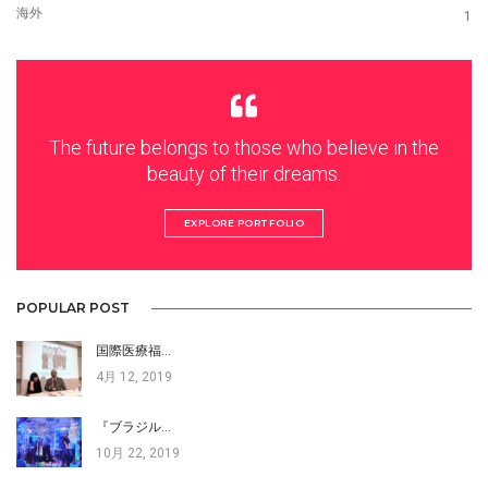
海外
1
The future belongs to those who believe in the
beauty of their dreams.
EXPLORE PORTFOLIO
POPULAR POST
国際医療福…
4月 12, 2019
『ブラジル…
10月 22, 2019