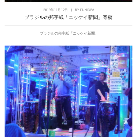
2019年11月12日
|
BY
FUNIDEA
ブラジルの邦字紙「ニッケイ新聞」寄稿
ブラジルの邦字紙「ニッケイ新聞...