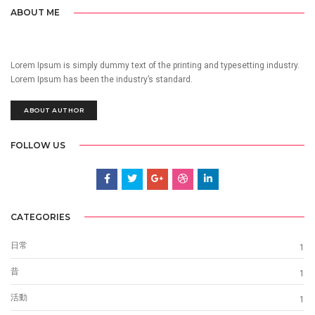
ABOUT ME
Lorem Ipsum is simply dummy text of the printing and typesetting industry.
Lorem Ipsum has been the industry’s standard.
ABOUT AUTHOR
FOLLOW US
CATEGORIES
日常
1
昔
1
活動
1