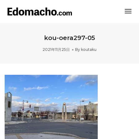
Togg
Navi
kou-oera297-05
2021年11月25日
By
koutaku