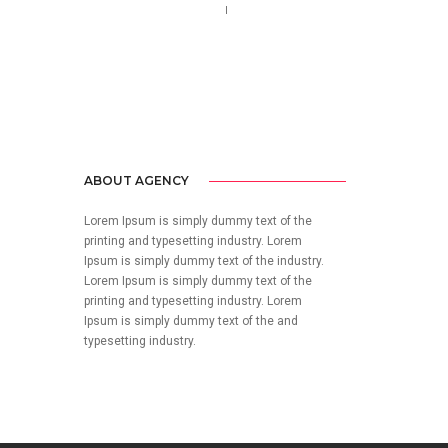
Call us 123-456-7890
no-reply@domain.com
ABOUT AGENCY
Lorem Ipsum is simply dummy text of the
printing and typesetting industry. Lorem
Ipsum is simply dummy text of the industry.
Lorem Ipsum is simply dummy text of the
printing and typesetting industry. Lorem
Ipsum is simply dummy text of the and
typesetting industry.