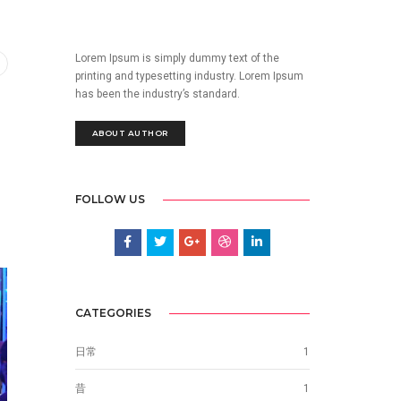
Lorem Ipsum is simply dummy text of the
printing and typesetting industry. Lorem Ipsum
has been the industry’s standard.
ABOUT AUTHOR
FOLLOW US
CATEGORIES
日常
1
昔
1