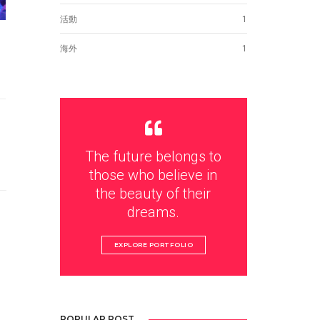
活動
1
海外
1
タ
The future belongs to
those who believe in
the beauty of their
dreams.
EXPLORE PORTFOLIO
POPULAR POST