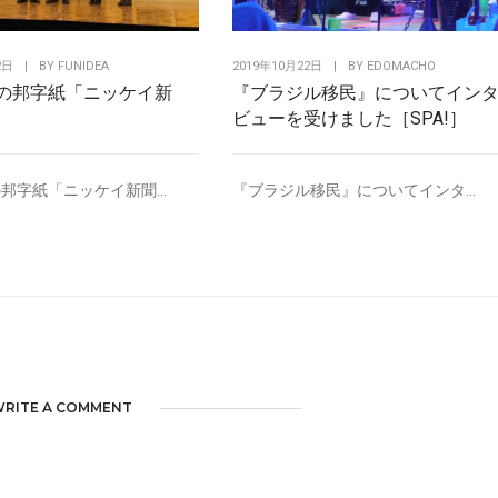
2日
|
BY
FUNIDEA
2019年10月22日
|
BY
EDOMACHO
の邦字紙「ニッケイ新
『ブラジル移民』についてイン
ビューを受けました［SPA!］
邦字紙「ニッケイ新聞...
『ブラジル移民』についてインタ...
RITE A COMMENT