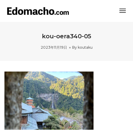
Togg
Navi
kou-oera340-05
2023年11月19日
By
koutaku