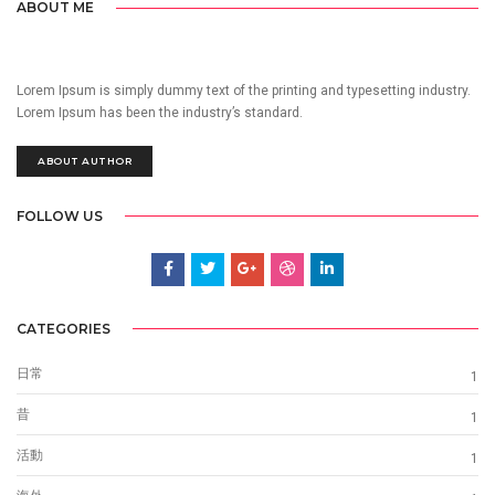
ABOUT ME
Lorem Ipsum is simply dummy text of the printing and typesetting industry.
Lorem Ipsum has been the industry’s standard.
ABOUT AUTHOR
FOLLOW US
CATEGORIES
日常
1
昔
1
活動
1