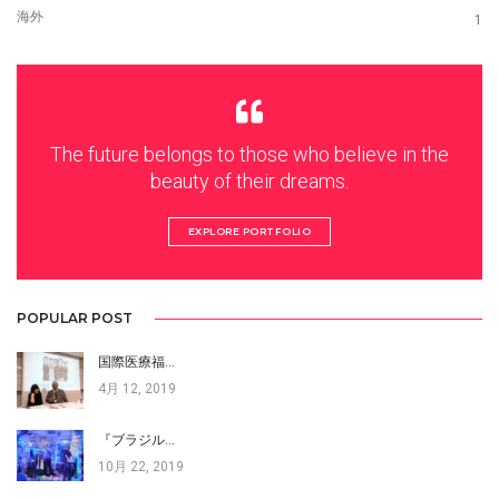
海外
1
The future belongs to those who believe in the
beauty of their dreams.
EXPLORE PORTFOLIO
POPULAR POST
国際医療福…
4月 12, 2019
『ブラジル…
10月 22, 2019