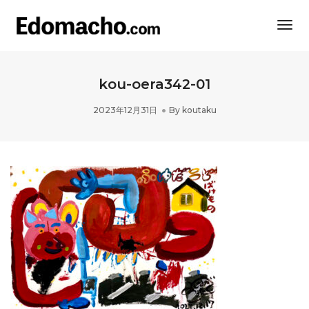
Togg
Navi
kou-oera342-01
2023年12月31日
By
koutaku