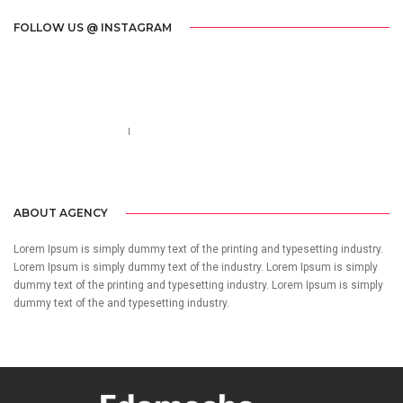
FOLLOW US @ INSTAGRAM
Call us 123-456-7890
no-reply@domain.com
ABOUT AGENCY
Lorem Ipsum is simply dummy text of the printing and typesetting industry.
Lorem Ipsum is simply dummy text of the industry. Lorem Ipsum is simply
dummy text of the printing and typesetting industry. Lorem Ipsum is simply
dummy text of the and typesetting industry.