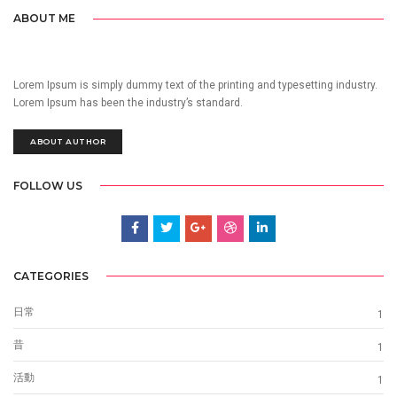
ABOUT ME
Lorem Ipsum is simply dummy text of the printing and typesetting industry.
Lorem Ipsum has been the industry’s standard.
ABOUT AUTHOR
FOLLOW US
CATEGORIES
日常
1
昔
1
活動
1