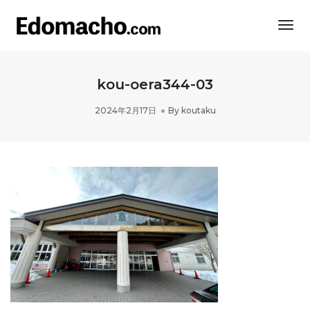
Togg
Navi
kou-oera344-03
2024年2月17日
By
koutaku