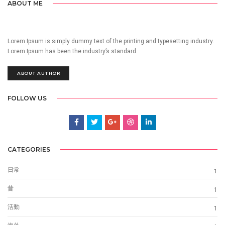
ABOUT ME
Lorem Ipsum is simply dummy text of the printing and typesetting industry.
Lorem Ipsum has been the industry’s standard.
ABOUT AUTHOR
FOLLOW US
CATEGORIES
日常
1
昔
1
活動
1