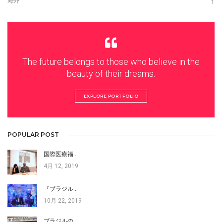
海外
1
The future belongs to those who believe in the
beauty of their dreams.
EXPLORE PORTFOLIO
POPULAR POST
国際医療福…
4月 12, 2019
『ブラジル…
10月 22, 2019
ブラジルの…