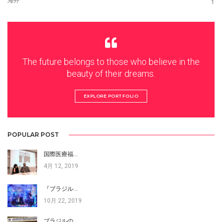
海外
1
The future belongs to those who believe in the
beauty of their dreams.
EXPLORE PORTFOLIO
POPULAR POST
国際医療福…
4月 12, 2019
『ブラジル…
10月 22, 2019
ブラジルの…