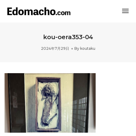
Togg
Navi
kou-oera353-04
2024年7月29日
By
koutaku