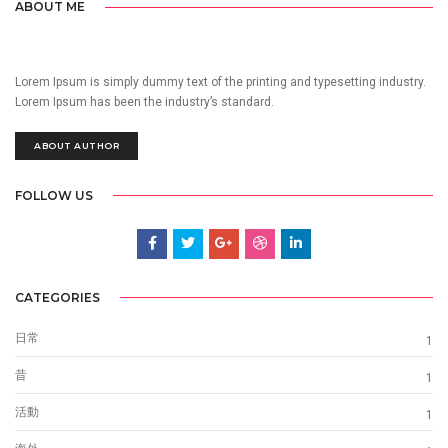
ABOUT ME
Lorem Ipsum is simply dummy text of the printing and typesetting industry.
Lorem Ipsum has been the industry’s standard.
ABOUT AUTHOR
FOLLOW US
CATEGORIES
日常
1
昔
1
活動
1