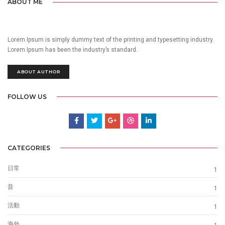
ABOUT ME
Lorem Ipsum is simply dummy text of the printing and typesetting industry.
Lorem Ipsum has been the industry’s standard.
ABOUT AUTHOR
FOLLOW US
CATEGORIES
日常
1
昔
1
活動
1
海外