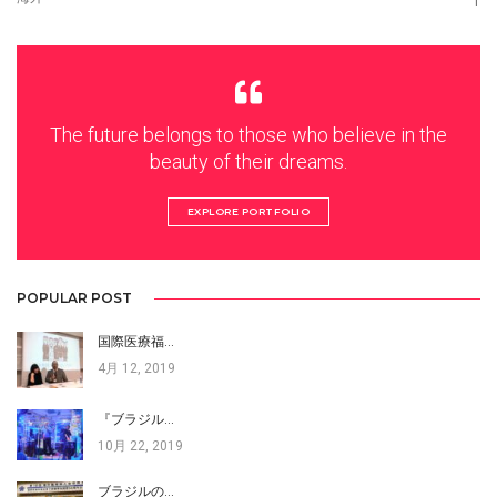
1
The future belongs to those who believe in the
beauty of their dreams.
EXPLORE PORTFOLIO
POPULAR POST
国際医療福…
4月 12, 2019
『ブラジル…
10月 22, 2019
ブラジルの…