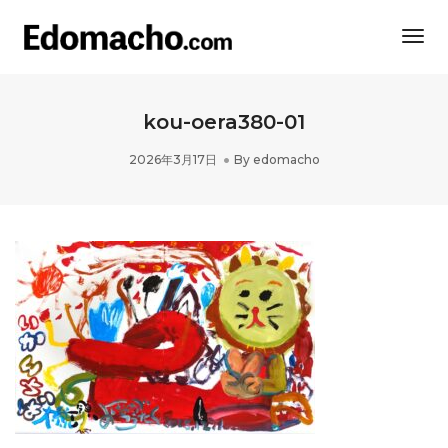
Togg
Navi
kou-oera380-01
2026年3月17日
By
edomacho