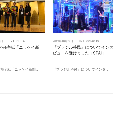
2日
|
BY
FUNIDEA
2019年10月22日
|
BY
EDOMACHO
の邦字紙「ニッケイ新
『ブラジル移民』についてイン
ビューを受けました［SPA!］
邦字紙「ニッケイ新聞...
『ブラジル移民』についてインタ...