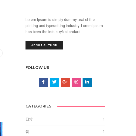
Lorem Ipsum is simply dummy text of the
printing and typesetting industry. Lorem Ipsum
has been the industry’s standard.
ABOUT AUTHOR
FOLLOW US
CATEGORIES
日常
1
昔
1