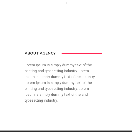
Call us 123-456-7890
no-reply@domain.com
ABOUT AGENCY
Lorem Ipsum is simply dummy text of the
printing and typesetting industry. Lorem
Ipsum is simply dummy text of the industry.
Lorem Ipsum is simply dummy text of the
printing and typesetting industry. Lorem
Ipsum is simply dummy text of the and
typesetting industry.