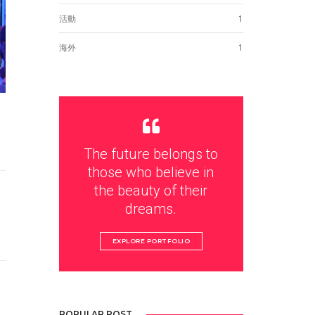
活動
1
海外
1
タ
The future belongs to
those who believe in
the beauty of their
dreams.
EXPLORE PORTFOLIO
POPULAR POST