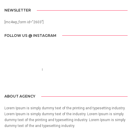
NEWSLETTER
[mc4wp_form id="2603"]
FOLLOW US @ INSTAGRAM
Call us 123-456-7890
no-reply@domain.com
ABOUT AGENCY
Lorem Ipsum is simply dummy text of the printing and typesetting industry.
Lorem Ipsum is simply dummy text of the industry. Lorem Ipsum is simply
dummy text of the printing and typesetting industry. Lorem Ipsum is simply
dummy text of the and typesetting industry.