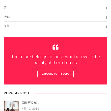
昔
1
活動
1
海外
1
The future belongs to those who believe in the
beauty of their dreams.
EXPLORE PORTFOLIO
POPULAR POST
国際医療福…
4月 12, 2019