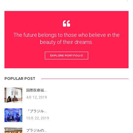
The future belongs to those who believe in the
beauty of their dreams.
EXPLORE PORTFOLIO
POPULAR POST
国際医療福…
4月 12, 2019
『ブラジル…
10月 22, 2019
ブラジルの…