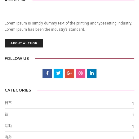
Lorem Ipsum is simply dummy text of the printing and typesetting industry.
Lorem Ipsum has been the industry’s standard.
ABOUT AUTHOR
FOLLOW US
CATEGORIES
日常
1
昔
1
活動
1
海外
1