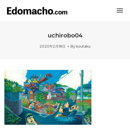
Togg
Navi
uchirobo04
2020年2月18日
By
koutaku