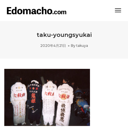
Togg
Navi
taku-youngsyukai
2020年4月21日
By
takuya