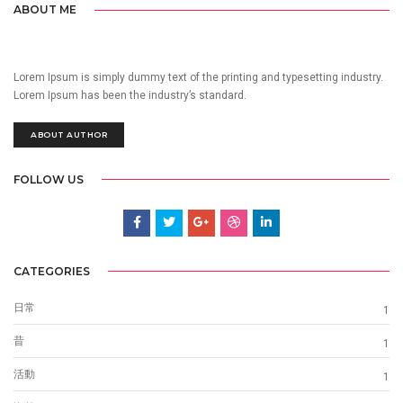
ABOUT ME
Lorem Ipsum is simply dummy text of the printing and typesetting industry.
Lorem Ipsum has been the industry’s standard.
ABOUT AUTHOR
FOLLOW US
CATEGORIES
日常
1
昔
1
活動
1