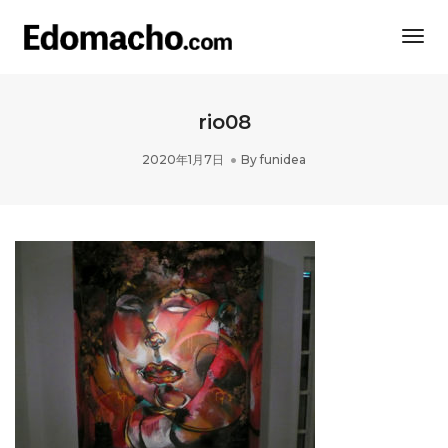
Togg
Navi
rio08
2020年1月7日
By
funidea