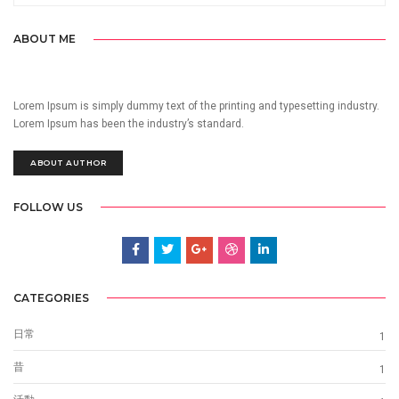
ABOUT ME
Lorem Ipsum is simply dummy text of the printing and typesetting industry.
Lorem Ipsum has been the industry’s standard.
ABOUT AUTHOR
FOLLOW US
CATEGORIES
日常
1
昔
1