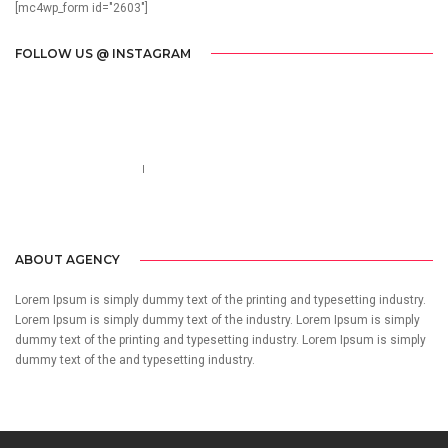
[mc4wp_form id="2603"]
FOLLOW US @ INSTAGRAM
Call us 123-456-7890
no-reply@domain.com
ABOUT AGENCY
Lorem Ipsum is simply dummy text of the printing and typesetting industry.
Lorem Ipsum is simply dummy text of the industry. Lorem Ipsum is simply
dummy text of the printing and typesetting industry. Lorem Ipsum is simply
dummy text of the and typesetting industry.