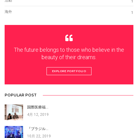
活動
1
海外
1
The future belongs to those who believe in the
beauty of their dreams.
EXPLORE PORTFOLIO
POPULAR POST
国際医療福…
4月 12, 2019
『ブラジル…
10月 22, 2019