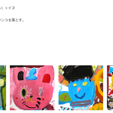
ル）＋イヌ
ウンコを落とす。
NO.326 福岡県
NO.355 熊本県
『福岡市動物
『菊陽町図書館』
園-02』
PICTURE BOOK
PICTURE BOOK