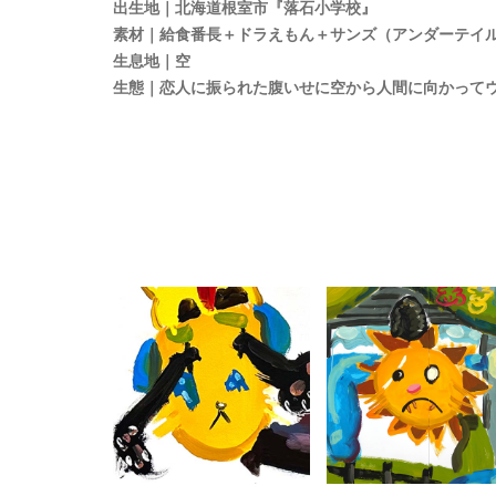
出生地｜北海道根室市『落石小学校』
素材｜給食番長＋ドラえもん＋サンズ（アンダーテイ
生息地｜空
生態｜恋人に振られた腹いせに空から人間に向かって
NO.334 福岡県福
NO.290 宮崎県
岡市『博多阪急7F
『串間市立北方小
絵本原画展イベン
学校 02』
ト』
PICTURE BOOK
PICTURE BOOK