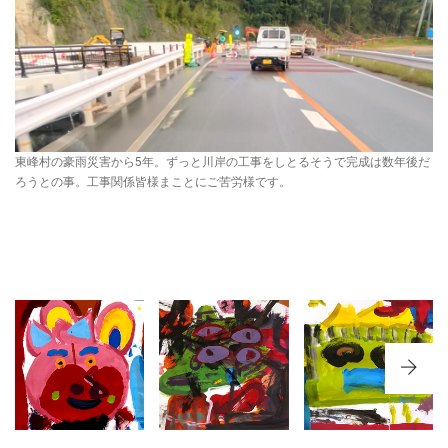
東峰村の豪雨災害から5年。ずっと川岸の工事をしとるそうで完成は数年後だ
ろうとの事。工事関係皆様まことにご苦労様です。
NO.342 宮
NO.349 佐
NO.321 熊
崎県『えび
賀県武雄市
本県菊池市
の市民図書
『武雄市図
『泗水小学
館』
書館』
校』
PICTURE
PICTURE
PICTURE
BOOK
BOOK
BOOK