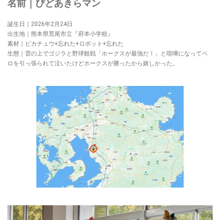
名前｜ぴどあきらマン
誕生日｜2026年2月24日
出生地｜熊本県荒尾市立『府本小学校』
素材｜ピカチュウ+忘れた+ロボット+忘れた
生態｜雲の上でゴジラと野球観戦「ホークスが最強だ！」と喧嘩になってベ
ロを引っ張られて泣いたけどホークスが勝ったから嬉しかった。