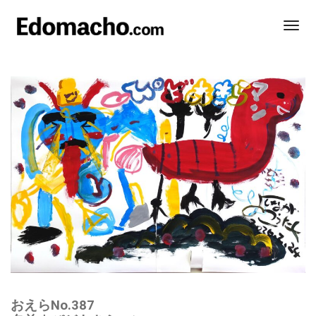
Togg
Navi
おえらNo.387