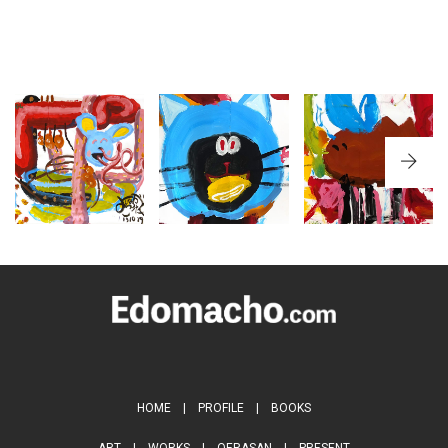
NO.281 熊
NO.317 鹿
NO.374 大
本県菊池郡
児島県与論
分県中津市
『菊陽町図
島『与論小
『真坂小学
書館』
学校』
校』1,2,3年
生17名対象
PICTURE
PICTURE
BOOK
BOOK
PICTURE
BOOK
HOME
|
PROFILE
|
BOOKS
ART
|
WORKS
|
OERASAN
|
PRESENT