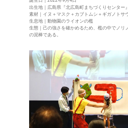
誕生日｜2022年9月4日
出生地｜広島県『北広島町まちづくりセンター
素材｜イヌ＋マスク＋カブトムシ＋ギガノトサ
生息地｜動物園のライオンの檻
生態｜己の強さを確かめるため、檻の中でノリ
の泥棒である。