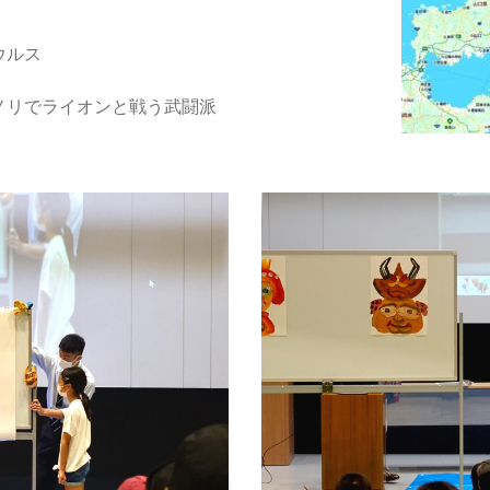
』
ウルス
ノリでライオンと戦う武闘派