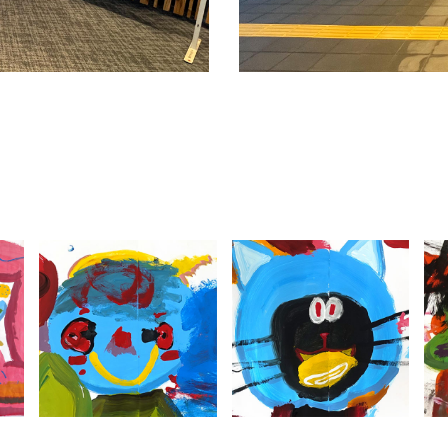
NO.331 福岡県福
NO.317 鹿児島県
岡市『アイランド
与論島『与論小学
アイ』
校』
PICTURE BOOK
PICTURE BOOK