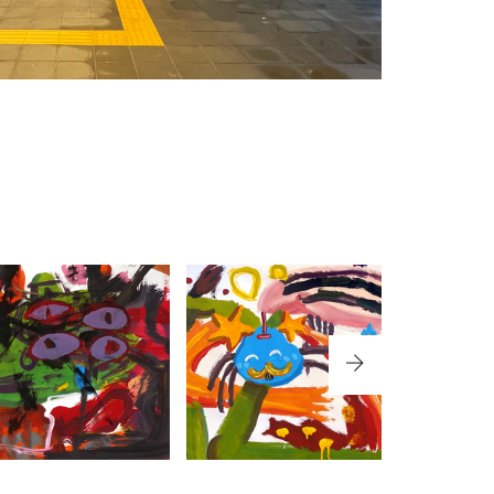
NO.38
NO.349 佐賀県武
NO.286 福岡県福
鹿児島
雄市『武雄市図書
岡市『内浜小学
小学校』2
館』
校』
PICTURE BOOK
PICTURE BOOK
PICTU